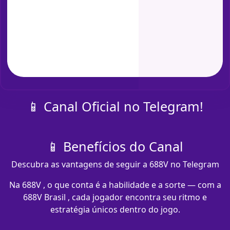
📱 Canal Oficial no Telegram!
📱 Benefícios do Canal
Descubra as vantagens de seguir a 688V no Telegram
Na 688V , o que conta é a habilidade e a sorte — com a
688V Brasil , cada jogador encontra seu ritmo e
estratégia únicos dentro do jogo.