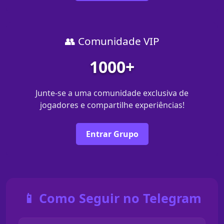
👥 Comunidade VIP
1000+
Junte-se a uma comunidade exclusiva de
jogadores e compartilhe experiências!
Entrar Grupo
📱 Como Seguir no Telegram