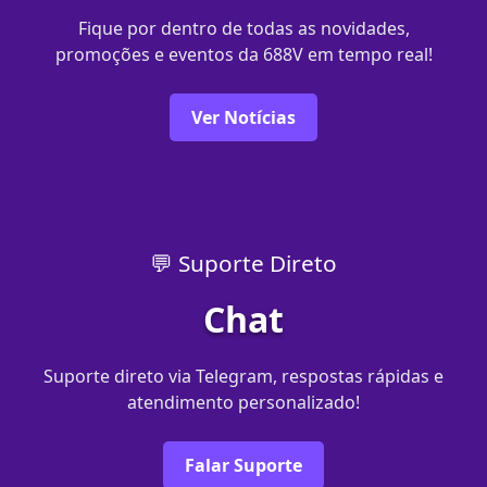
Fique por dentro de todas as novidades,
promoções e eventos da 688V em tempo real!
Ver Notícias
💬 Suporte Direto
Chat
Suporte direto via Telegram, respostas rápidas e
atendimento personalizado!
Falar Suporte