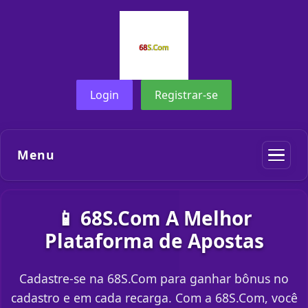
Login
Registrar-se
Menu
📱 68S.Com A Melhor
Plataforma de Apostas
Cadastre-se na 68S.Com para ganhar bônus no
cadastro e em cada recarga. Com a 68S.Com, você