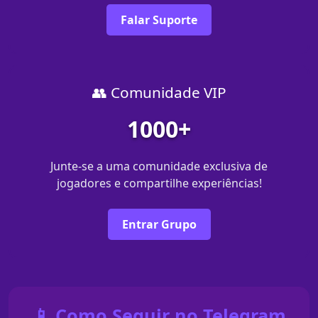
Falar Suporte
👥 Comunidade VIP
1000+
Junte-se a uma comunidade exclusiva de
jogadores e compartilhe experiências!
Entrar Grupo
📱 Como Seguir no Telegram