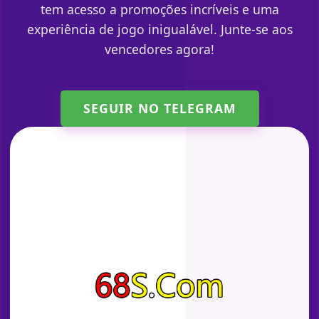
tem acesso a promoções incríveis e uma
experiência de jogo inigualável. Junte-se aos
vencedores agora!
SEGUIR NO TELEGRAM