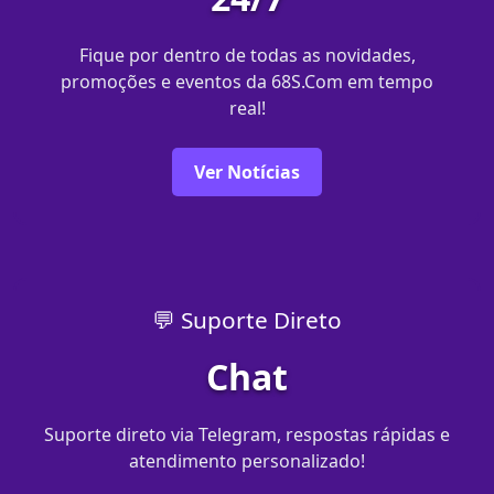
Fique por dentro de todas as novidades,
promoções e eventos da 68S.Com em tempo
real!
Ver Notícias
💬 Suporte Direto
Chat
Suporte direto via Telegram, respostas rápidas e
atendimento personalizado!