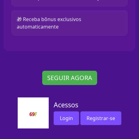
🎁 Receba bônus exclusivos
automaticamente
SEGUIR AGORA
Acessos
Login
Registrar-se