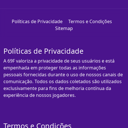
Políticas de Privacidade
Termos e Condições
Sitemap
Políticas de Privacidade
A 69F valoriza a privacidade de seus usuários e está
empenhada em proteger todas as informações
pessoais fornecidas durante o uso de nossos canais de
comunicação. Todos os dados coletados são utilizados
exclusivamente para fins de melhoria contínua da
experiência de nossos jogadores.
Termos e Condições