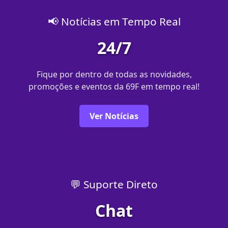
📢 Notícias em Tempo Real
24/7
Fique por dentro de todas as novidades,
promoções e eventos da 69F em tempo real!
Ver Notícias
💬 Suporte Direto
Chat