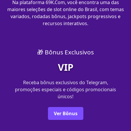
Na plataforma 69K.Com, você encontra uma das
maiores seleções de slot online do Brasil, com temas
variados, rodadas bônus, jackpots progressivos e
recursos interativos.
🎁 Bônus Exclusivos
VIP
Receba bônus exclusivos do Telegram,
promoções especiais e códigos promocionais
únicos!
Ver Bônus