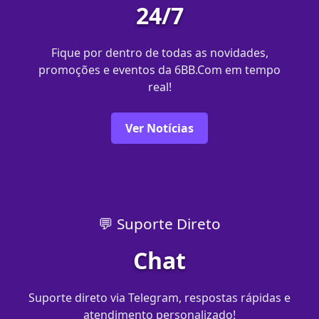
24/7
Fique por dentro de todas as novidades,
promoções e eventos da 6BB.Com em tempo
real!
Ver Notícias
💬 Suporte Direto
Chat
Suporte direto via Telegram, respostas rápidas e
atendimento personalizado!