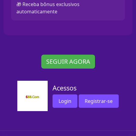
🎁 Receba bônus exclusivos
automaticamente
SEGUIR AGORA
Acessos
Login
Registrar-se