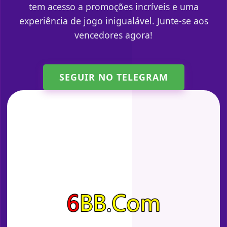
tem acesso a promoções incríveis e uma
experiência de jogo inigualável. Junte-se aos
vencedores agora!
SEGUIR NO TELEGRAM