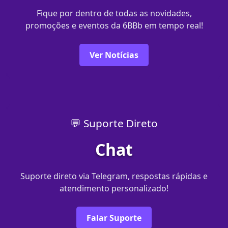
Fique por dentro de todas as novidades,
promoções e eventos da 6BBb em tempo real!
Ver Notícias
💬 Suporte Direto
Chat
Suporte direto via Telegram, respostas rápidas e
atendimento personalizado!
Falar Suporte