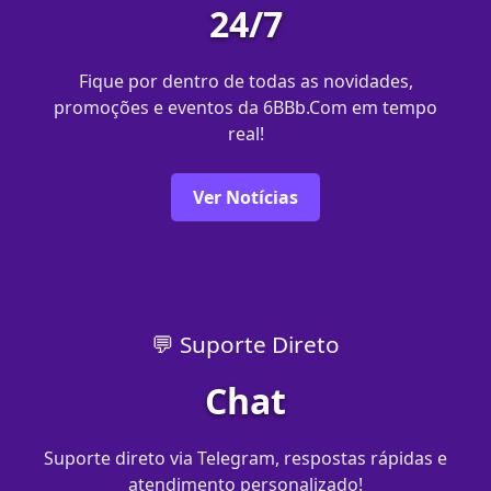
24/7
Fique por dentro de todas as novidades,
promoções e eventos da 6BBb.Com em tempo
real!
Ver Notícias
💬 Suporte Direto
Chat
Suporte direto via Telegram, respostas rápidas e
atendimento personalizado!