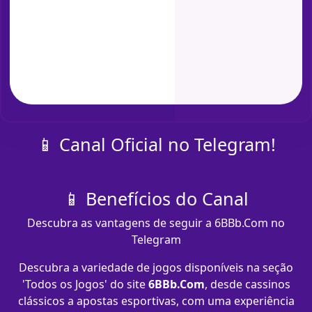
📱 Canal Oficial no Telegram!
📱 Benefícios do Canal
Descubra as vantagens de seguir a 6BBb.Com no
Telegram
Descubra a variedade de jogos disponíveis na seção
'Todos os Jogos' do site
6BBb.Com
, desde cassinos
clássicos a apostas esportivas, com uma experiência