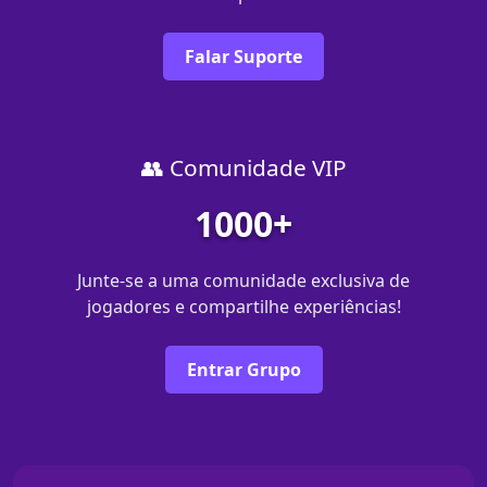
Falar Suporte
👥 Comunidade VIP
1000+
Junte-se a uma comunidade exclusiva de
jogadores e compartilhe experiências!
Entrar Grupo