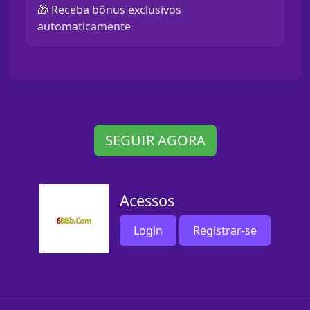
🎁 Receba bônus exclusivos
automaticamente
SEGUIR AGORA
Acessos
Login
Registrar-se