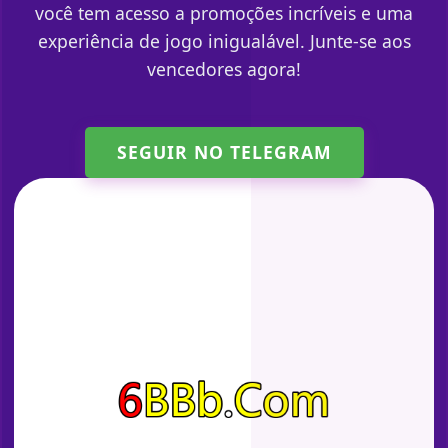
você tem acesso a promoções incríveis e uma
experiência de jogo inigualável. Junte-se aos
vencedores agora!
SEGUIR NO TELEGRAM