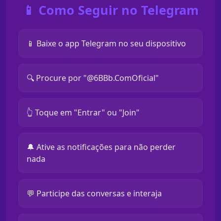
📱 Como Seguir no Telegram
📱 Baixe o app Telegram no seu dispositivo
🔍 Procure por "@6BBb.ComOficial"
👆 Toque em "Entrar" ou "Join"
🔔 Ative as notificações para não perder
nada
💬 Participe das conversas e interaja