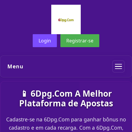
Login
Registrar-se
Menu
📱 6Dpg.Com A Melhor
Plataforma de Apostas
Cadastre-se na 6Dpg.Com para ganhar bônus no
cadastro e em cada recarga. Com a 6Dpg.Com,