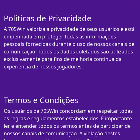
Políticas de Privacidade
A 705Win valoriza a privacidade de seus usuários e está
empenhada em proteger todas as informações
pessoais fornecidas durante o uso de nossos canais de
comunicação. Todos os dados coletados são utilizados
exclusivamente para fins de melhoria contínua da
experiência de nossos jogadores.
Termos e Condições
Os usuários da 705Win concordam em respeitar todas
as regras e regulamentos estabelecidos. É importante
ler e entender todos os termos antes de participar de
nossos canais de comunicação. A violação destes