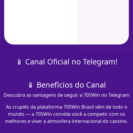
📱 Canal Oficial no Telegram!
📱 Benefícios do Canal
Descubra as vantagens de seguir a 705Win no Telegram
As crupiês da plataforma 705Win Brasil vêm de todo o
mundo — a 705Win convida você a competir com os
melhores e viver a atmosfera internacional do cassino.