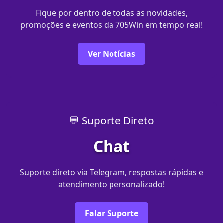
Fique por dentro de todas as novidades,
promoções e eventos da 705Win em tempo real!
Ver Notícias
💬 Suporte Direto
Chat
Suporte direto via Telegram, respostas rápidas e
atendimento personalizado!
Falar Suporte