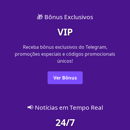
🎁 Bônus Exclusivos
VIP
Receba bônus exclusivos do Telegram,
promoções especiais e códigos promocionais
únicos!
Ver Bônus
📢 Notícias em Tempo Real
24/7