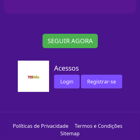
SEGUIR AGORA
Acessos
Login
Registrar-se
Políticas de Privacidade
Termos e Condições
Sitemap