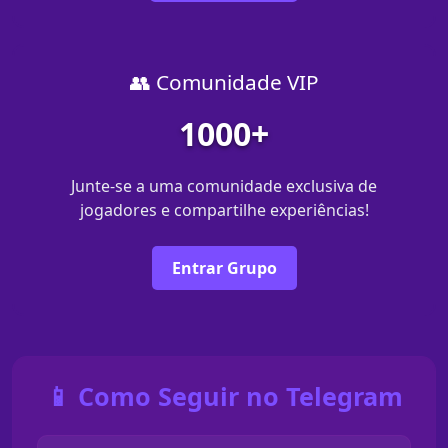
👥 Comunidade VIP
1000+
Junte-se a uma comunidade exclusiva de
jogadores e compartilhe experiências!
Entrar Grupo
📱 Como Seguir no Telegram