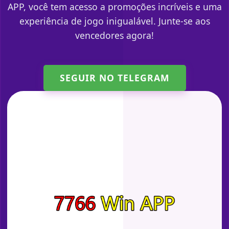
APP, você tem acesso a promoções incríveis e uma
experiência de jogo inigualável. Junte-se aos
vencedores agora!
SEGUIR NO TELEGRAM