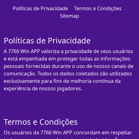
Políticas de Privacidade
Termos e Condições
Sitemap
Políticas de Privacidade
A 7766 Win APP valoriza a privacidade de seus usuários
e está empenhada em proteger todas as informações
pessoais fornecidas durante o uso de nossos canais de
comunicação. Todos os dados coletados são utilizados
exclusivamente para fins de melhoria contínua da
experiência de nossos jogadores.
Termos e Condições
Os usuários da 7766 Win APP concordam em respeitar