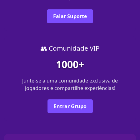
Falar Suporte
👥 Comunidade VIP
1000+
Junte-se a uma comunidade exclusiva de
jogadores e compartilhe experiências!
Entrar Grupo