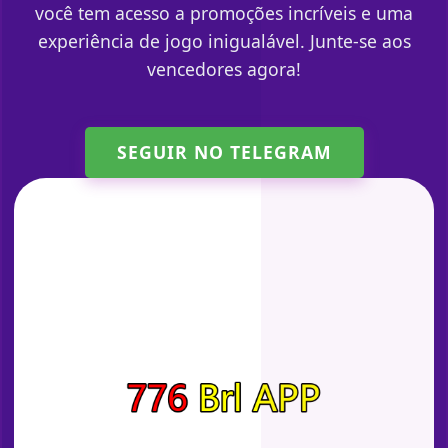
você tem acesso a promoções incríveis e uma
experiência de jogo inigualável. Junte-se aos
vencedores agora!
SEGUIR NO TELEGRAM