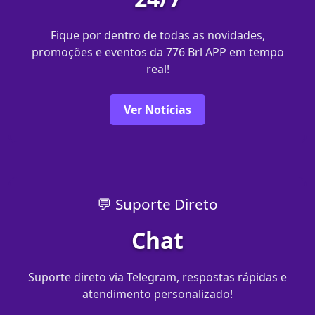
Fique por dentro de todas as novidades,
promoções e eventos da 776 Brl APP em tempo
real!
Ver Notícias
💬 Suporte Direto
Chat
Suporte direto via Telegram, respostas rápidas e
atendimento personalizado!