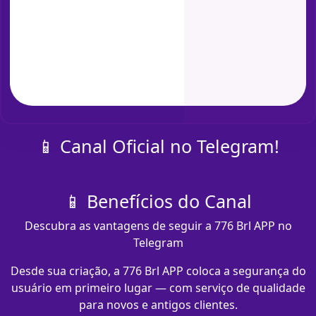
📱 Canal Oficial no Telegram!
📱 Benefícios do Canal
Descubra as vantagens de seguir a 776 Brl APP no
Telegram
Desde sua criação, a 776 Brl APP coloca a segurança do
usuário em primeiro lugar — com serviço de qualidade
para novos e antigos clientes.