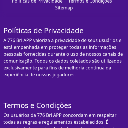
Políticas de Privacidade
Termos e Condições
Sitemap
Políticas de Privacidade
A 776 Brl APP valoriza a privacidade de seus usuários e
está empenhada em proteger todas as informações
pessoais fornecidas durante o uso de nossos canais de
comunicação. Todos os dados coletados são utilizados
exclusivamente para fins de melhoria contínua da
experiência de nossos jogadores.
Termos e Condições
Os usuários da 776 Brl APP concordam em respeitar
todas as regras e regulamentos estabelecidos. É