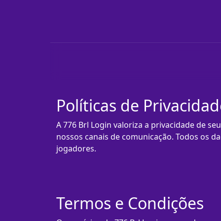
Políticas de Privacida
A 776 Brl Login valoriza a privacidade de 
nossos canais de comunicação. Todos os dad
jogadores.
Termos e Condições