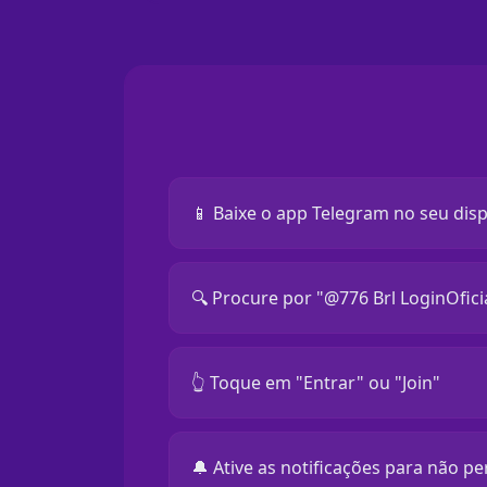
📱 Baixe o app Telegram no seu disp
🔍 Procure por "@776 Brl LoginOfici
👆 Toque em "Entrar" ou "Join"
🔔 Ative as notificações para não p