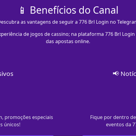
📱 Benefícios do Canal
escubra as vantagens de seguir a 776 Brl Login no Telegr
xperiência de jogos de cassino; na plataforma 776 Brl Login B
das apostas online.
sivos
📢 Notí
m, promoções especiais
Fique por dentro d
s únicos!
eventos da 7