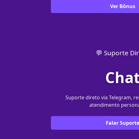
Ver Bônus
💬 Suporte Di
Cha
Suporte direto via Telegram, r
atendimento persona
Falar Suport