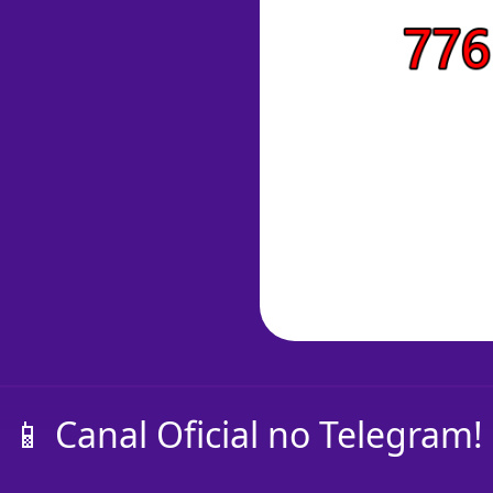
📱 Canal Oficial no Telegram!