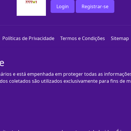
Login
Registrar-se
Políticas de Privacidade
Termos e Condições
Sitemap
de
suários e está empenhada em proteger todas as informações
os coletados são utilizados exclusivamente para fins de m