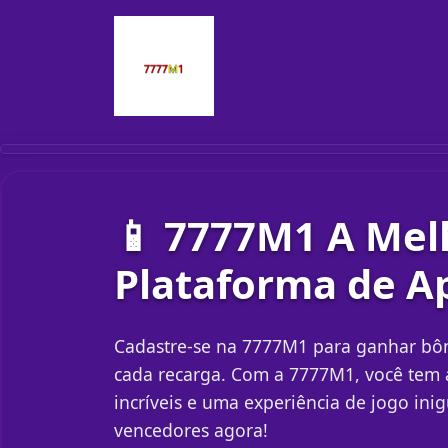
📱 7777M1 A Mel
Plataforma de A
Cadastre-se na 7777M1 para ganhar bô
cada recarga. Com a 7777M1, você tem
incríveis e uma experiência de jogo inig
vencedores agora!