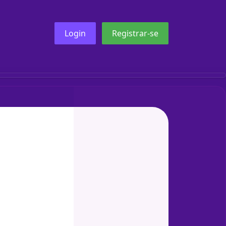
Login
Registrar-se