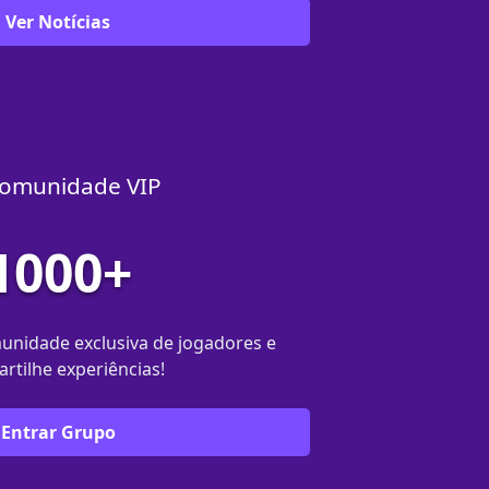
Ver Notícias
Comunidade VIP
1000+
unidade exclusiva de jogadores e
rtilhe experiências!
Entrar Grupo