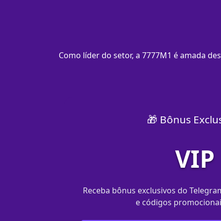
Como líder do setor, a 7777M1 é amada des
🎁 Bônus Exclu
VIP
Receba bônus exclusivos do Telegra
e códigos promocionai