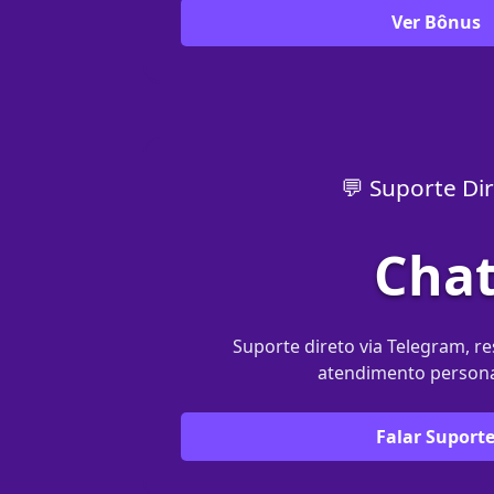
Ver Bônus
💬 Suporte Di
Cha
Suporte direto via Telegram, r
atendimento persona
Falar Suport