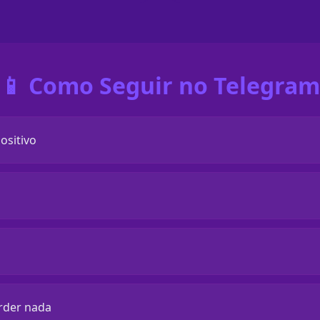
📱 Como Seguir no Telegram
ositivo
erder nada