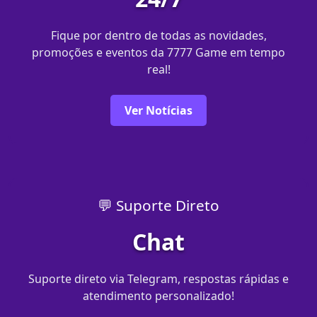
Fique por dentro de todas as novidades,
promoções e eventos da 7777 Game em tempo
real!
Ver Notícias
💬 Suporte Direto
Chat
Suporte direto via Telegram, respostas rápidas e
atendimento personalizado!