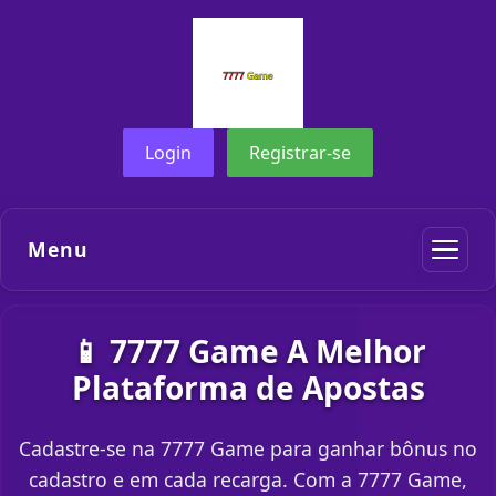
Login
Registrar-se
Menu
📱 7777 Game A Melhor
Plataforma de Apostas
Cadastre-se na 7777 Game para ganhar bônus no
cadastro e em cada recarga. Com a 7777 Game,