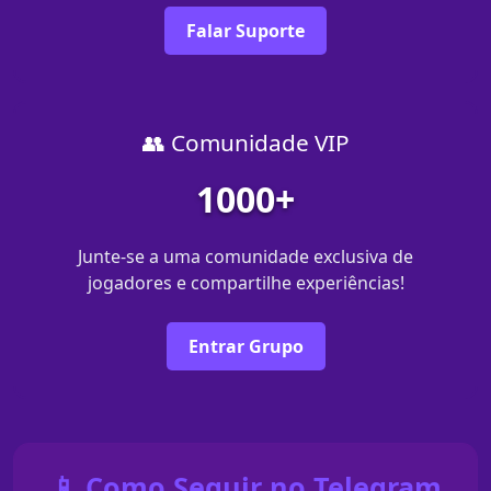
Falar Suporte
👥 Comunidade VIP
1000+
Junte-se a uma comunidade exclusiva de
jogadores e compartilhe experiências!
Entrar Grupo
📱 Como Seguir no Telegram