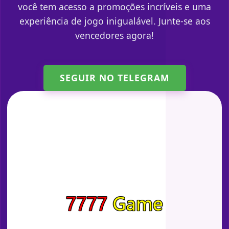
você tem acesso a promoções incríveis e uma
experiência de jogo inigualável. Junte-se aos
vencedores agora!
SEGUIR NO TELEGRAM