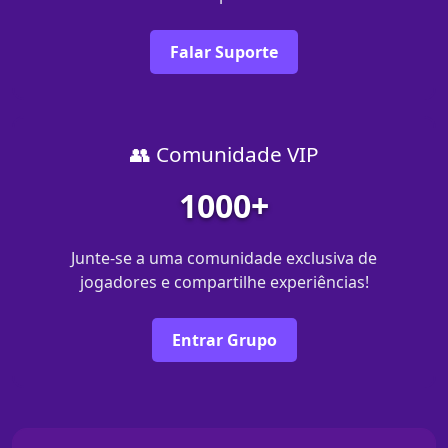
Falar Suporte
👥 Comunidade VIP
1000+
Junte-se a uma comunidade exclusiva de
jogadores e compartilhe experiências!
Entrar Grupo