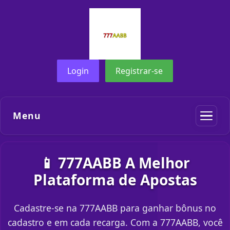
Login
Registrar-se
Menu
📱 777AABB A Melhor
Plataforma de Apostas
Cadastre-se na 777AABB para ganhar bônus no
cadastro e em cada recarga. Com a 777AABB, você