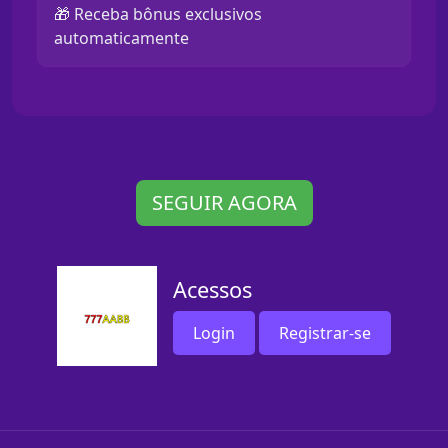
🎁 Receba bônus exclusivos
automaticamente
SEGUIR AGORA
Acessos
Login
Registrar-se