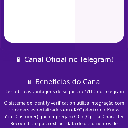
📱 Canal Oficial no Telegram!
📱 Benefícios do Canal
Descubra as vantagens de seguir a 777DD no Telegram
O sistema de identity verification utiliza integração com
providers especializados em eKYC (electronic Know
Your Customer) que empregam OCR (Optical Character
Recognition) para extract data de documentos de