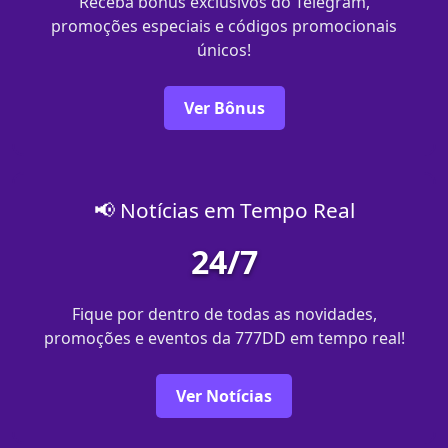
Receba bônus exclusivos do Telegram,
promoções especiais e códigos promocionais
únicos!
Ver Bônus
📢 Notícias em Tempo Real
24/7
Fique por dentro de todas as novidades,
promoções e eventos da 777DD em tempo real!
Ver Notícias