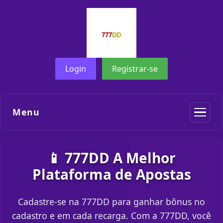
Login
Registrar-se
Menu
📱 777DD A Melhor
Plataforma de Apostas
Cadastre-se na 777DD para ganhar bônus no
cadastro e em cada recarga. Com a 777DD, você