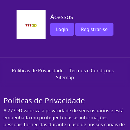
Acessos
Login
Registrar-se
Políticas de Privacidade
Termos e Condições
Sitemap
Políticas de Privacidade
A 777DD valoriza a privacidade de seus usuários e está
empenhada em proteger todas as informações
pessoais fornecidas durante o uso de nossos canais de