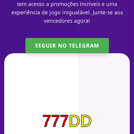
tem acesso a promoções incríveis e uma
experiência de jogo inigualável. Junte-se aos
vencedores agora!
SEGUIR NO TELEGRAM