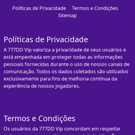
Políticas de Privacidade
Termos e Condições
Sitemap
Políticas de Privacidade
A 777DD Vip valoriza a privacidade de seus usuários e
está empenhada em proteger todas as informações
pessoais fornecidas durante o uso de nossos canais de
comunicação. Todos os dados coletados são utilizados
exclusivamente para fins de melhoria contínua da
experiência de nossos jogadores.
Termos e Condições
Os usuários da 777DD Vip concordam em respeitar