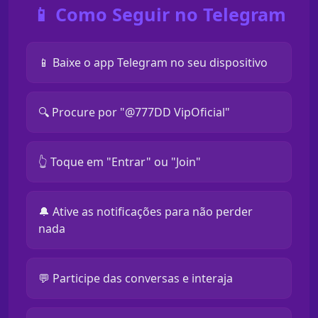
📱 Como Seguir no Telegram
📱 Baixe o app Telegram no seu dispositivo
🔍 Procure por "@777DD VipOficial"
👆 Toque em "Entrar" ou "Join"
🔔 Ative as notificações para não perder
nada
💬 Participe das conversas e interaja