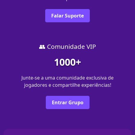
Falar Suporte
👥 Comunidade VIP
1000+
Junte-se a uma comunidade exclusiva de
jogadores e compartilhe experiências!
Entrar Grupo