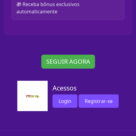
🎁 Receba bônus exclusivos
automaticamente
SEGUIR AGORA
Acessos
Login
Registrar-se