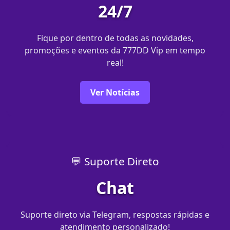
24/7
Fique por dentro de todas as novidades,
promoções e eventos da 777DD Vip em tempo
real!
Ver Notícias
💬 Suporte Direto
Chat
Suporte direto via Telegram, respostas rápidas e
atendimento personalizado!