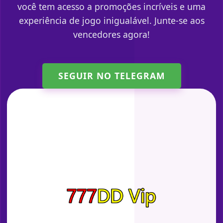
você tem acesso a promoções incríveis e uma
experiência de jogo inigualável. Junte-se aos
vencedores agora!
SEGUIR NO TELEGRAM