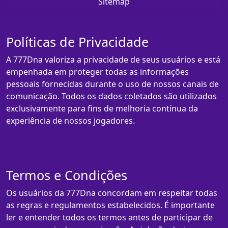
Sitemap
Políticas de Privacidade
A 777Dna valoriza a privacidade de seus usuários e está
empenhada em proteger todas as informações
pessoais fornecidas durante o uso de nossos canais de
comunicação. Todos os dados coletados são utilizados
exclusivamente para fins de melhoria contínua da
experiência de nossos jogadores.
Termos e Condições
Os usuários da 777Dna concordam em respeitar todas
as regras e regulamentos estabelecidos. É importante
ler e entender todos os termos antes de participar de