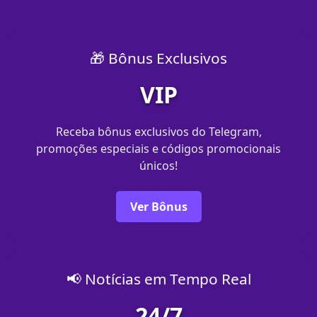
🎁 Bônus Exclusivos
VIP
Receba bônus exclusivos do Telegram,
promoções especiais e códigos promocionais
únicos!
Ver Bônus
📢 Notícias em Tempo Real
24/7