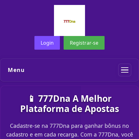
Login
Registrar-se
Menu
📱 777Dna A Melhor
Plataforma de Apostas
Cadastre-se na 777Dna para ganhar bônus no
cadastro e em cada recarga. Com a 777Dna, você