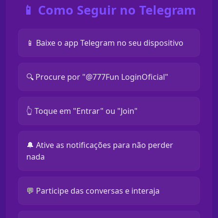
📱 Como Seguir no Telegram
📱 Baixe o app Telegram no seu dispositivo
🔍 Procure por "@777Fun LoginOficial"
👆 Toque em "Entrar" ou "Join"
🔔 Ative as notificações para não perder
nada
💬 Participe das conversas e interaja