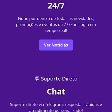
24/7
Fique por dentro de todas as novidades,
promoções e eventos da 777Fun Login em
tempo real!
Ver Notícias
💬 Suporte Direto
Chat
Suporte direto via Telegram, respostas rápidas e
atendimento personalizado!