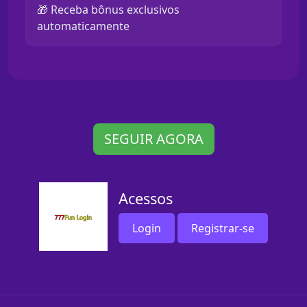
🎁 Receba bônus exclusivos
automaticamente
SEGUIR AGORA
Acessos
Login
Registrar-se