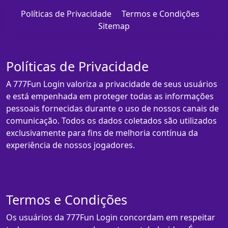
Políticas de Privacidade
Termos e Condições
Sitemap
Políticas de Privacidade
A 777Fun Login valoriza a privacidade de seus usuários
e está empenhada em proteger todas as informações
pessoais fornecidas durante o uso de nossos canais de
comunicação. Todos os dados coletados são utilizados
exclusivamente para fins de melhoria contínua da
experiência de nossos jogadores.
Termos e Condições
Os usuários da 777Fun Login concordam em respeitar