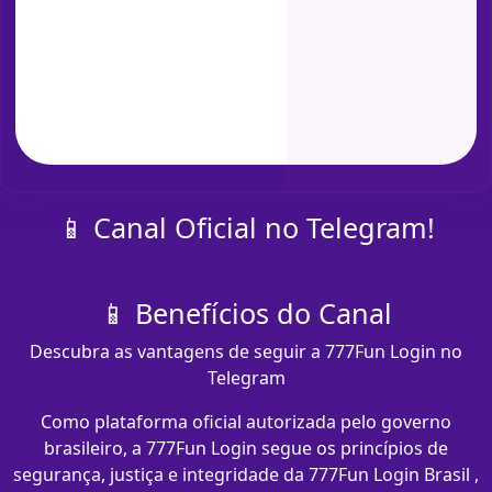
📱 Canal Oficial no Telegram!
📱 Benefícios do Canal
Descubra as vantagens de seguir a 777Fun Login no
Telegram
Como plataforma oficial autorizada pelo governo
brasileiro, a 777Fun Login segue os princípios de
segurança, justiça e integridade da 777Fun Login Brasil ,