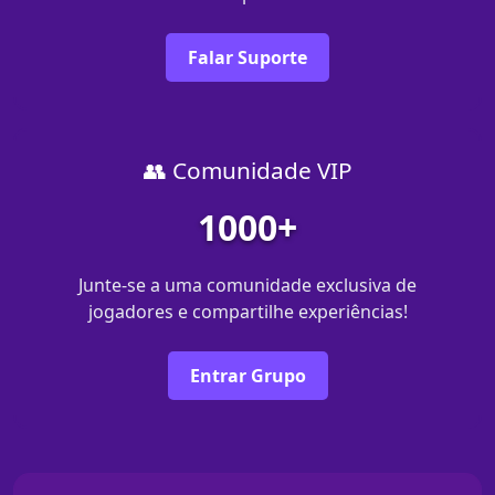
Falar Suporte
👥 Comunidade VIP
1000+
Junte-se a uma comunidade exclusiva de
jogadores e compartilhe experiências!
Entrar Grupo