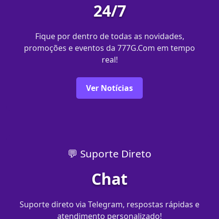
24/7
Fique por dentro de todas as novidades,
promoções e eventos da 777G.Com em tempo
real!
Ver Notícias
💬 Suporte Direto
Chat
Suporte direto via Telegram, respostas rápidas e
atendimento personalizado!