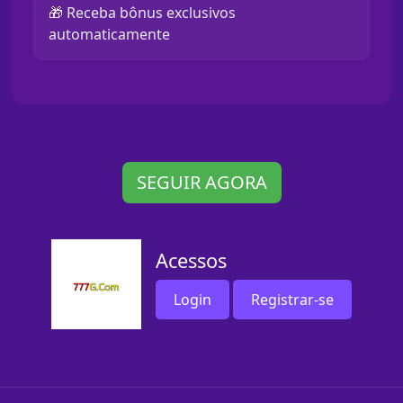
🎁 Receba bônus exclusivos
automaticamente
SEGUIR AGORA
Acessos
Login
Registrar-se