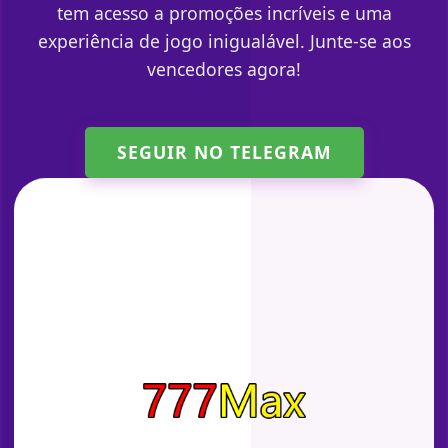
tem acesso a promoções incríveis e uma
experiência de jogo inigualável. Junte-se aos
vencedores agora!
SEGUIR NO TELEGRAM