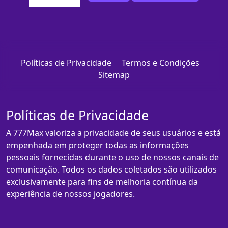
Políticas de Privacidade
Termos e Condições
Sitemap
Políticas de Privacidade
A 777Max valoriza a privacidade de seus usuários e está
empenhada em proteger todas as informações
pessoais fornecidas durante o uso de nossos canais de
comunicação. Todos os dados coletados são utilizados
exclusivamente para fins de melhoria contínua da
experiência de nossos jogadores.