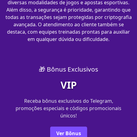
diversas modalidades de jogos e apostas esportivas.
Além disso, a segurança é prioridade, garantindo que
todas as transações sejam protegidas por criptografia
avançada. O atendimento ao cliente também se
destaca, com equipes treinadas prontas para auxiliar
em qualquer dúvida ou dificuldade.
🎁 Bônus Exclusivos
VIP
Receba bônus exclusivos do Telegram,
promoções especiais e códigos promocionais
únicos!
Ver Bônus