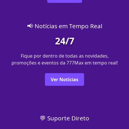
📢 Notícias em Tempo Real
24/7
Fique por dentro de todas as novidades,
promoções e eventos da 777Max em tempo real!
Ver Notícias
💬 Suporte Direto