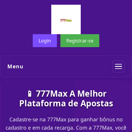
Login
Registrar-se
Menu
📱 777Max A Melhor
Plataforma de Apostas
Cadastre-se na 777Max para ganhar bônus no
cadastro e em cada recarga. Com a 777Max, você