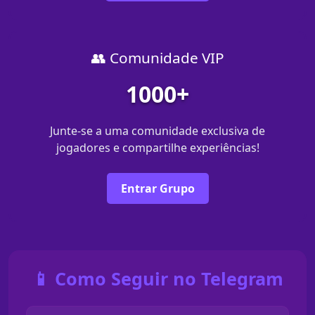
👥 Comunidade VIP
1000+
Junte-se a uma comunidade exclusiva de
jogadores e compartilhe experiências!
Entrar Grupo
📱 Como Seguir no Telegram