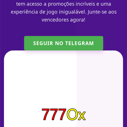
tem acesso a promoções incríveis e uma
experiência de jogo inigualável. Junte-se aos
vencedores agora!
SEGUIR NO TELEGRAM