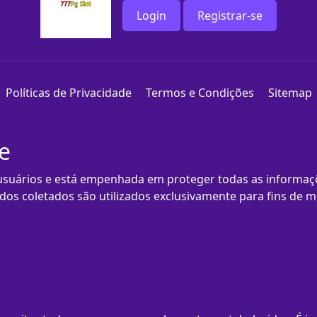
Login
Registrar-se
Políticas de Privacidade
Termos e Condições
Sitemap
de
s usuários e está empenhada em proteger todas as informaç
os coletados são utilizados exclusivamente para fins de m