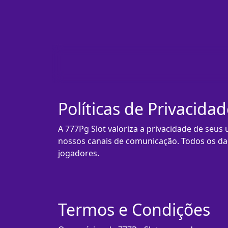
Políticas de Privacida
A 777Pg Slot valoriza a privacidade de seu
nossos canais de comunicação. Todos os dad
jogadores.
Termos e Condições