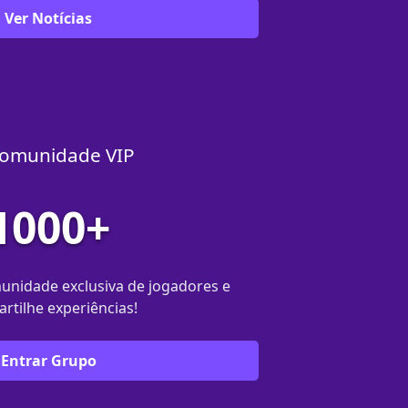
Ver Notícias
Comunidade VIP
1000+
unidade exclusiva de jogadores e
rtilhe experiências!
Entrar Grupo