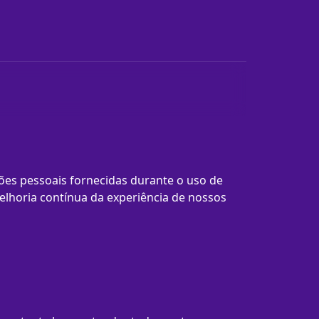
ões pessoais fornecidas durante o uso de
elhoria contínua da experiência de nossos