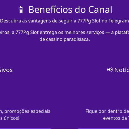
📱 Benefícios do Canal
Descubra as vantagens de seguir a 777Pg Slot no Telegram
eiros, a 777Pg Slot entrega os melhores serviços — a plataf
de cassino paradisíaca.
sivos
📢 Notí
m, promoções especiais
Fique por dentro d
s únicos!
eventos da 