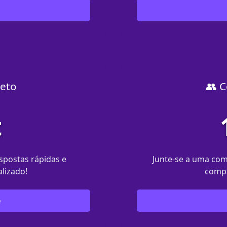
reto
👥 
t
espostas rápidas e
Junte-se a uma com
lizado!
compa
e