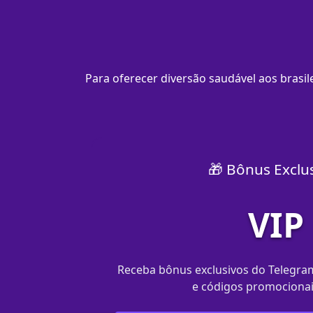
Para oferecer diversão saudável aos brasil
🎁 Bônus Exclu
VIP
Receba bônus exclusivos do Telegra
e códigos promocionai