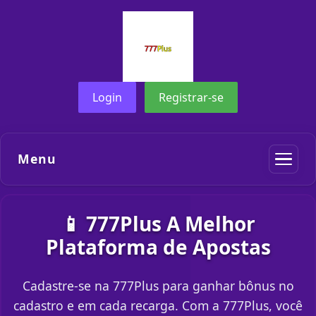
Login
Registrar-se
Menu
📱 777Plus A Melhor
Plataforma de Apostas
Cadastre-se na 777Plus para ganhar bônus no
cadastro e em cada recarga. Com a 777Plus, você