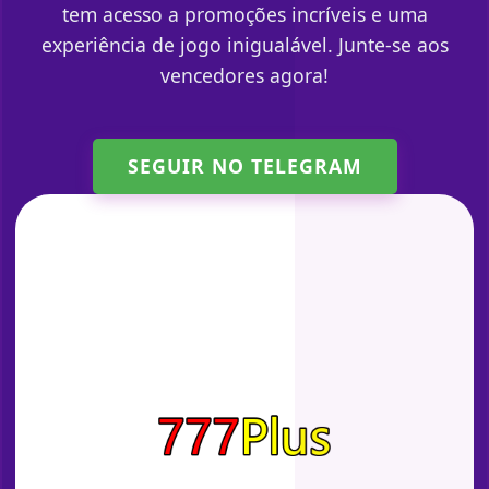
tem acesso a promoções incríveis e uma
experiência de jogo inigualável. Junte-se aos
vencedores agora!
SEGUIR NO TELEGRAM