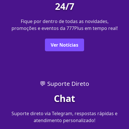
24/7
Fique por dentro de todas as novidades,
promoções e eventos da 777Plus em tempo real!
Ver Notícias
💬 Suporte Direto
Chat
Suporte direto via Telegram, respostas rápidas e
atendimento personalizado!