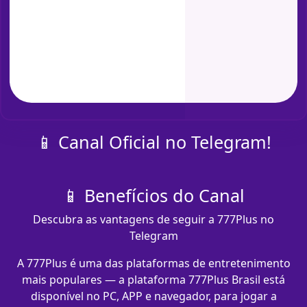
📱 Canal Oficial no Telegram!
📱 Benefícios do Canal
Descubra as vantagens de seguir a 777Plus no
Telegram
A 777Plus é uma das plataformas de entretenimento
mais populares — a plataforma 777Plus Brasil está
disponível no PC, APP e navegador, para jogar a