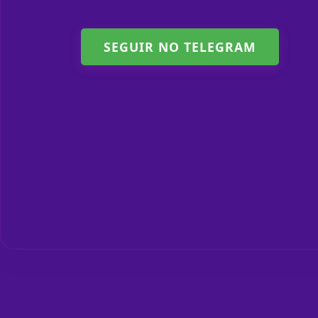
SEGUIR NO TELEGRAM