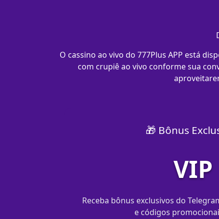
O cassino ao vivo do 777Plus APP está disp
com crupiê ao vivo conforme sua conve
aproveitare
🎁 Bônus Exclu
VIP
Receba bônus exclusivos do Telegra
e códigos promocionai