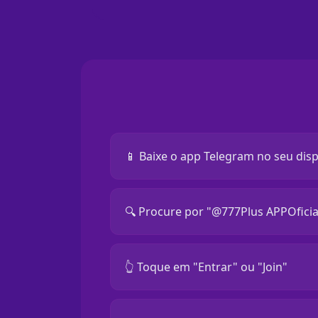
📱 Baixe o app Telegram no seu disp
🔍 Procure por "@777Plus APPOficia
👆 Toque em "Entrar" ou "Join"