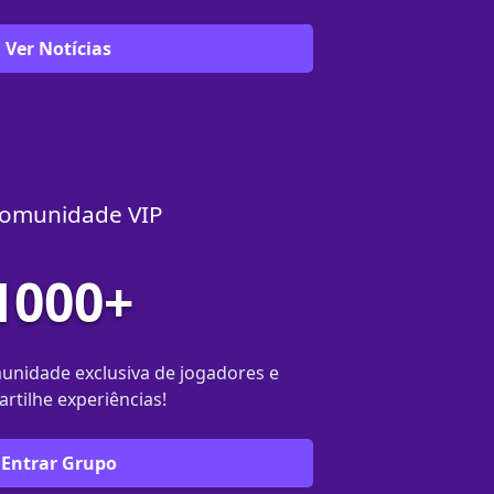
Ver Notícias
Comunidade VIP
1000+
unidade exclusiva de jogadores e
rtilhe experiências!
Entrar Grupo