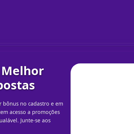
A Melhor
postas
r bônus no cadastro e em
 tem acesso a promoções
ualável. Junte-se aos