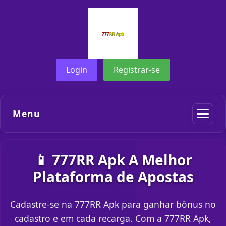
Login
Registrar-se
Menu
📱 777RR Apk A Melhor
Plataforma de Apostas
Cadastre-se na 777RR Apk para ganhar bônus no
cadastro e em cada recarga. Com a 777RR Apk,