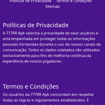
Políticas de Privacidade
Termos e Condições
Sitemap
Políticas de Privacidade
A 777RR Apk valoriza a privacidade de seus usuários e
está empenhada em proteger todas as informações
pessoais fornecidas durante o uso de nossos canais de
comunicação. Todos os dados coletados são utilizados
exclusivamente para fins de melhoria contínua da
experiência de nossos jogadores.
Termos e Condições
Os usuários da 777RR Apk concordam em respeitar
todas as regras e regulamentos estabelecidos. É