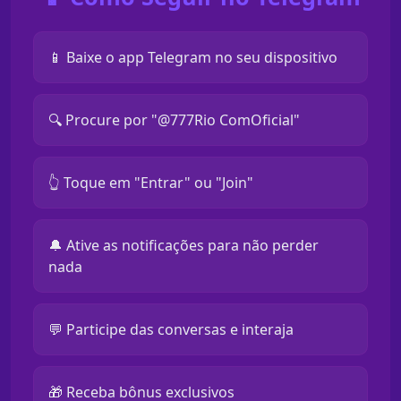
📱 Baixe o app Telegram no seu dispositivo
🔍 Procure por "@777Rio ComOficial"
👆 Toque em "Entrar" ou "Join"
🔔 Ative as notificações para não perder
nada
💬 Participe das conversas e interaja
🎁 Receba bônus exclusivos