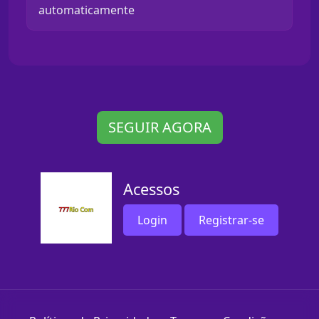
automaticamente
SEGUIR AGORA
Acessos
Login
Registrar-se