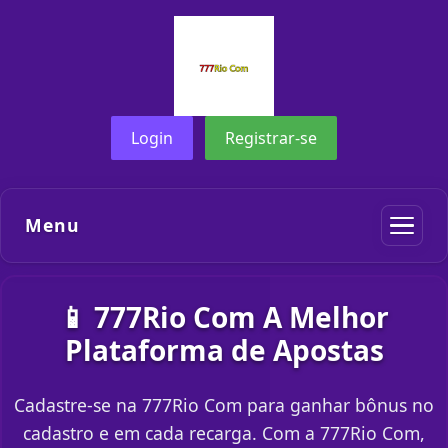
Login
Registrar-se
Menu
📱 777Rio Com A Melhor
Plataforma de Apostas
Cadastre-se na 777Rio Com para ganhar bônus no
cadastro e em cada recarga. Com a 777Rio Com,