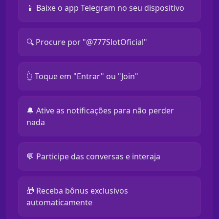
📱 Baixe o app Telegram no seu dispositivo
🔍 Procure por "@777SlotOficial"
👆 Toque em "Entrar" ou "Join"
🔔 Ative as notificações para não perder
nada
💬 Participe das conversas e interaja
🎁 Receba bônus exclusivos
automaticamente