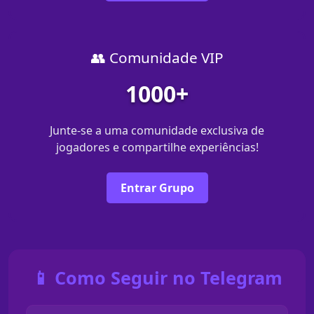
👥 Comunidade VIP
1000+
Junte-se a uma comunidade exclusiva de
jogadores e compartilhe experiências!
Entrar Grupo
📱 Como Seguir no Telegram