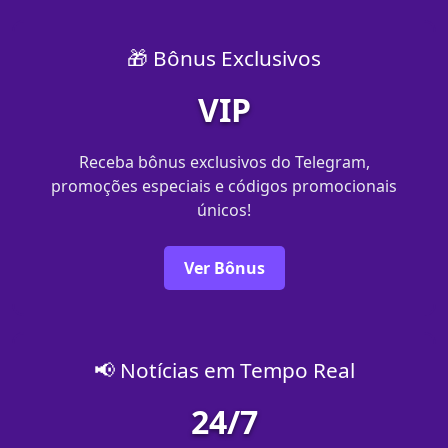
🎁 Bônus Exclusivos
VIP
Receba bônus exclusivos do Telegram,
promoções especiais e códigos promocionais
únicos!
Ver Bônus
📢 Notícias em Tempo Real
24/7