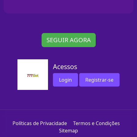
SEGUIR AGORA
Acessos
Login
Registrar-se
Políticas de Privacidade
Termos e Condições
Sitemap