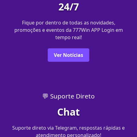
24/7
Fique por dentro de todas as novidades,
promoções e eventos da 777Win APP Login em
tempo real!
Ver Notícias
💬 Suporte Direto
Chat
Suporte direto via Telegram, respostas rápidas e
atendimento personalizado!