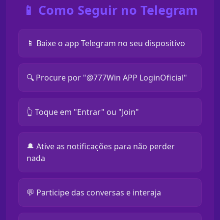
📱 Como Seguir no Telegram
📱 Baixe o app Telegram no seu dispositivo
🔍 Procure por "@777Win APP LoginOficial"
👆 Toque em "Entrar" ou "Join"
🔔 Ative as notificações para não perder
nada
💬 Participe das conversas e interaja