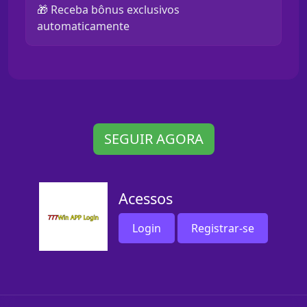
🎁 Receba bônus exclusivos
automaticamente
SEGUIR AGORA
Acessos
Login
Registrar-se