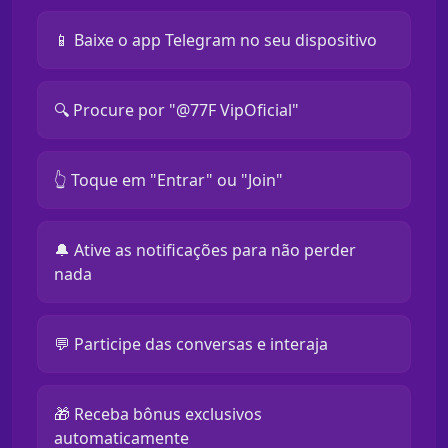
📱 Baixe o app Telegram no seu dispositivo
🔍 Procure por "@77F VipOficial"
👆 Toque em "Entrar" ou "Join"
🔔 Ative as notificações para não perder
nada
💬 Participe das conversas e interaja
🎁 Receba bônus exclusivos
automaticamente