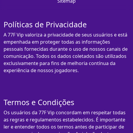
Sitemap
Políticas de Privacidade
A 77F Vip valoriza a privacidade de seus usuários e está
empenhada em proteger todas as informações
pessoais fornecidas durante o uso de nossos canais de
comunicação. Todos os dados coletados são utilizados
exclusivamente para fins de melhoria contínua da
experiência de nossos jogadores.
Termos e Condições
Os usuários da 77F Vip concordam em respeitar todas
as regras e regulamentos estabelecidos. É importante
ler e entender todos os termos antes de participar de