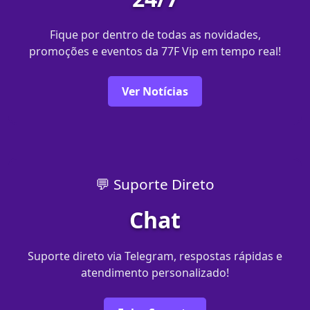
Fique por dentro de todas as novidades,
promoções e eventos da 77F Vip em tempo real!
Ver Notícias
💬 Suporte Direto
Chat
Suporte direto via Telegram, respostas rápidas e
atendimento personalizado!