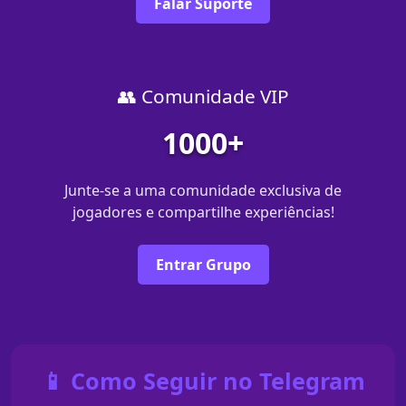
Falar Suporte
👥 Comunidade VIP
1000+
Junte-se a uma comunidade exclusiva de
jogadores e compartilhe experiências!
Entrar Grupo
📱 Como Seguir no Telegram