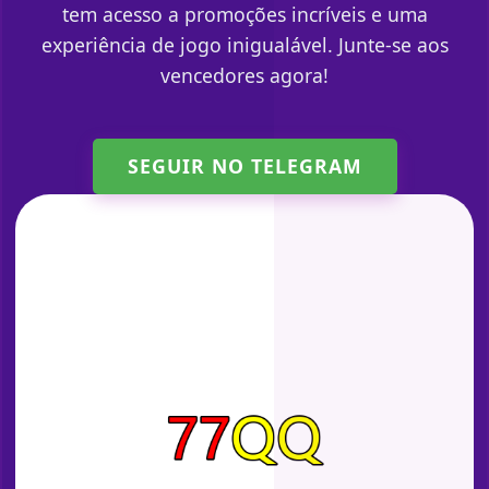
tem acesso a promoções incríveis e uma
experiência de jogo inigualável. Junte-se aos
vencedores agora!
SEGUIR NO TELEGRAM