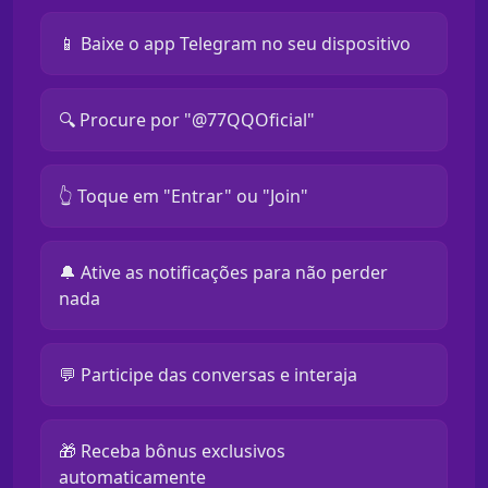
📱 Baixe o app Telegram no seu dispositivo
🔍 Procure por "@77QQOficial"
👆 Toque em "Entrar" ou "Join"
🔔 Ative as notificações para não perder
nada
💬 Participe das conversas e interaja
🎁 Receba bônus exclusivos
automaticamente