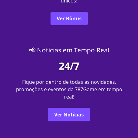
únicos!
Ver Bônus
📢 Notícias em Tempo Real
24/7
Fique por dentro de todas as novidades,
promoções e eventos da 787Game em tempo
real!
Ver Notícias