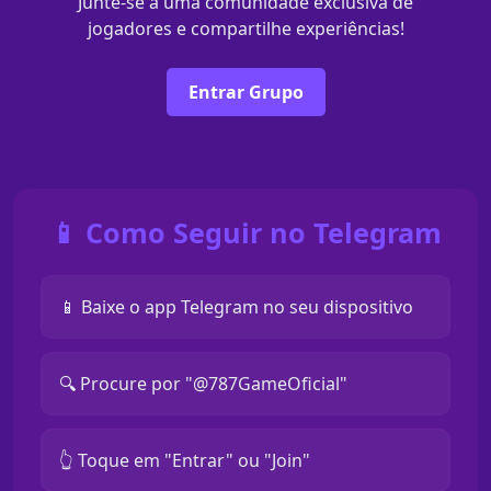
Junte-se a uma comunidade exclusiva de
jogadores e compartilhe experiências!
Entrar Grupo
📱 Como Seguir no Telegram
📱 Baixe o app Telegram no seu dispositivo
🔍 Procure por "@787GameOficial"
👆 Toque em "Entrar" ou "Join"