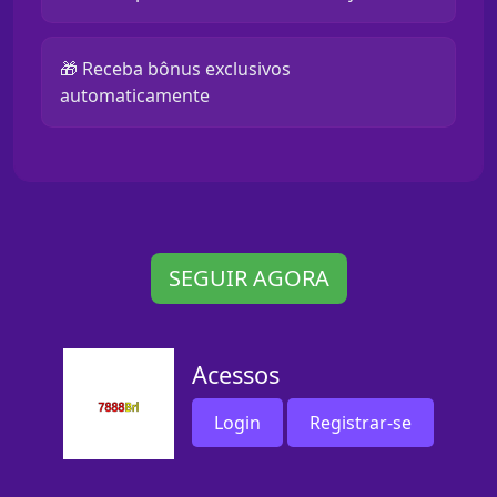
🎁 Receba bônus exclusivos
automaticamente
SEGUIR AGORA
Acessos
Login
Registrar-se