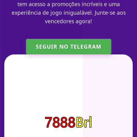
tem acesso a promoções incríveis e uma
experiência de jogo inigualável. Junte-se aos
vencedores agora!
SEGUIR NO TELEGRAM