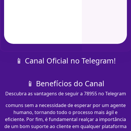
📱 Canal Oficial no Telegram!
📱 Benefícios do Canal
Descubra as vantagens de seguir a 78955 no Telegram
comuns sem a necessidade de esperar por um agente
humano, tornando todo o processo mais ágil e
eficiente. Por fim, é fundamental realçar a importância
de um bom suporte ao cliente em qualquer plataforma