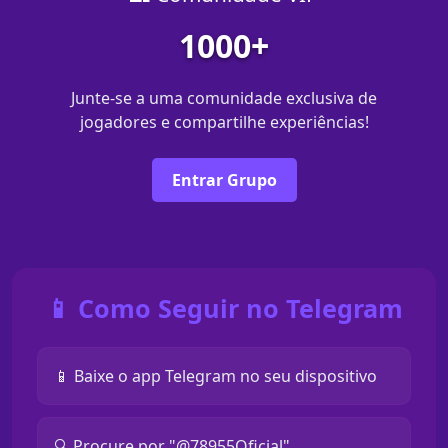
1000+
Junte-se a uma comunidade exclusiva de
jogadores e compartilhe experiências!
Entrar Grupo
📱 Como Seguir no Telegram
📱 Baixe o app Telegram no seu dispositivo
🔍 Procure por "@78955Oficial"