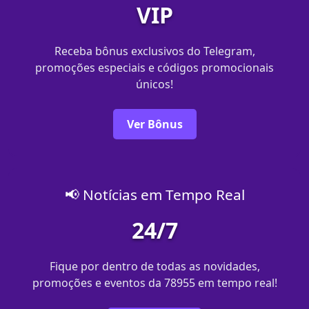
VIP
Receba bônus exclusivos do Telegram,
promoções especiais e códigos promocionais
únicos!
Ver Bônus
📢 Notícias em Tempo Real
24/7
Fique por dentro de todas as novidades,
promoções e eventos da 78955 em tempo real!