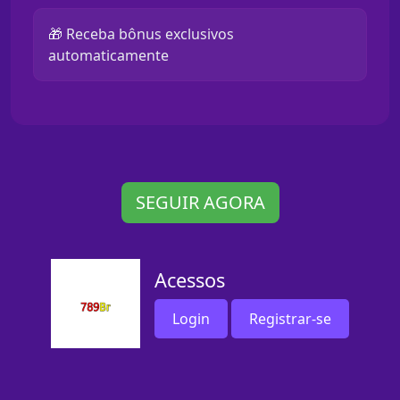
🎁 Receba bônus exclusivos
automaticamente
SEGUIR AGORA
Acessos
Login
Registrar-se