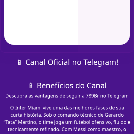
📱 Canal Oficial no Telegram!
📱 Benefícios do Canal
Descubra as vantagens de seguir a 789Br no Telegram
O Inter Miami vive uma das melhores fases de sua
curta história. Sob o comando técnico de Gerardo
“Tata” Martino, o time joga um futebol ofensivo, fluido e
tecnicamente refinado. Com Messi como maestro, o