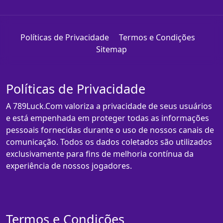
Políticas de Privacidade
Termos e Condições
Sitemap
Políticas de Privacidade
A 789Luck.Com valoriza a privacidade de seus usuários
e está empenhada em proteger todas as informações
pessoais fornecidas durante o uso de nossos canais de
comunicação. Todos os dados coletados são utilizados
exclusivamente para fins de melhoria contínua da
experiência de nossos jogadores.
Termos e Condições