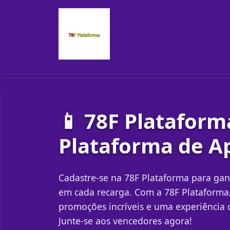
📱 78F Plataform
Plataforma de A
Cadastre-se na 78F Plataforma para ga
em cada recarga. Com a 78F Plataforma,
promoções incríveis e uma experiência d
Junte-se aos vencedores agora!