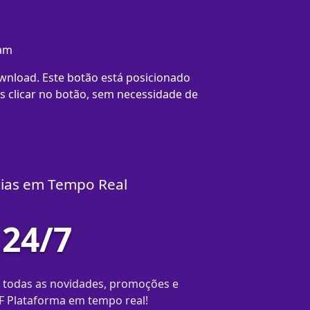
ram
wnload. Este botão está posicionado
s clicar no botão, sem necessidade de
cias em Tempo Real
24/7
e todas as novidades, promoções e
F Plataforma em tempo real!