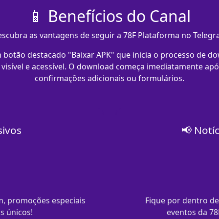
📱 Benefícios do Canal
scubra as vantagens de seguir a 78F Plataforma no Teleg
m botão destacado "Baixar APK" que inicia o processo de do
 visível e acessível. O download começa imediatamente apó
confirmações adicionais ou formulários.
sivos
📢 Notí
m, promoções especiais
Fique por dentro d
s únicos!
eventos da 78