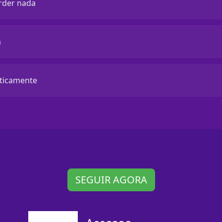
erder nada
a
aticamente
SEGUIR AGORA