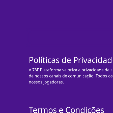
Políticas de Privacida
A 78F Plataforma valoriza a privacidade de
de nossos canais de comunicação. Todos os 
nossos jogadores.
Termos e Condições