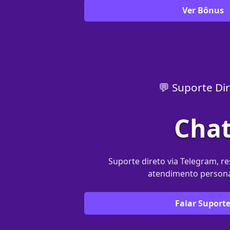
Ver Bônus
💬 Suporte Di
Cha
Suporte direto via Telegram, r
atendimento persona
Falar Suport