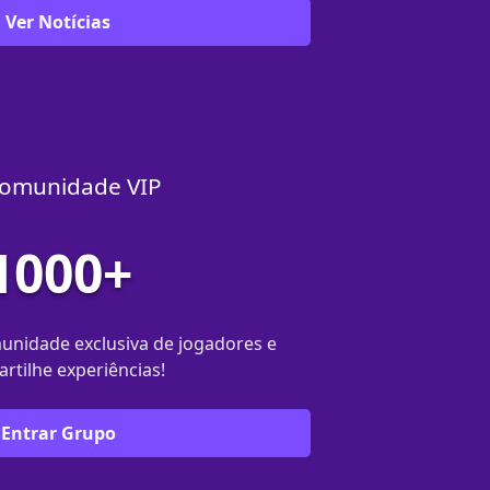
Ver Notícias
Comunidade VIP
1000+
unidade exclusiva de jogadores e
rtilhe experiências!
Entrar Grupo