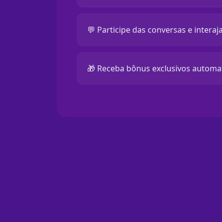
💬 Participe das conversas e interaj
🎁 Receba bônus exclusivos autom