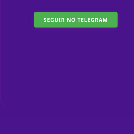
SEGUIR NO TELEGRAM