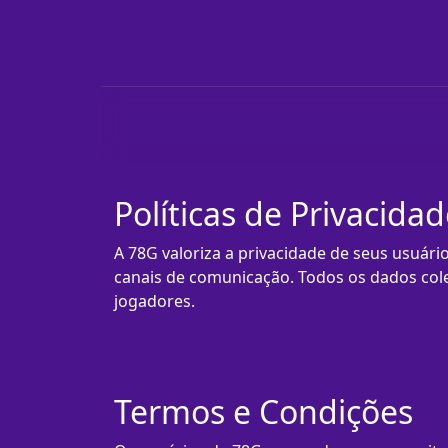
Políticas de Privacida
A 78G valoriza a privacidade de seus usuár
canais de comunicação. Todos os dados cole
jogadores.
Termos e Condições