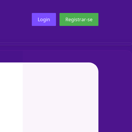
Login
Registrar-se