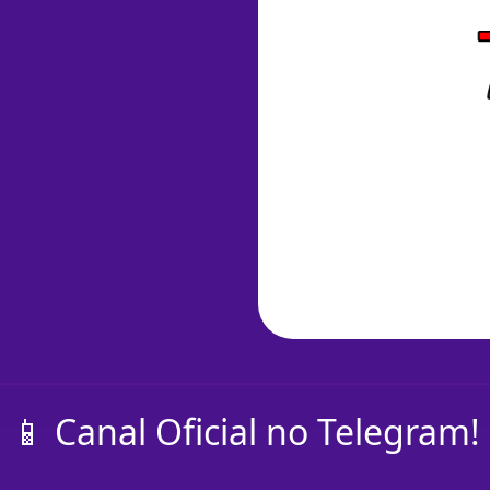
📱 Canal Oficial no Telegram!