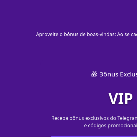
Aproveite o bônus de boas-vindas: Ao se ca
🎁 Bônus Exclu
VIP
Receba bônus exclusivos do Telegra
e códigos promocionai