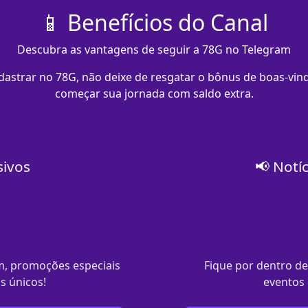
📱 Benefícios do Canal
Descubra as vantagens de seguir a 78G no Telegram
dastrar no 78G, não deixe de resgatar o bônus de boas-vi
começar sua jornada com saldo extra.
sivos
📢 Notí
m, promoções especiais
Fique por dentro d
s únicos!
eventos