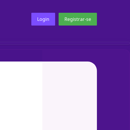
Login
Registrar-se