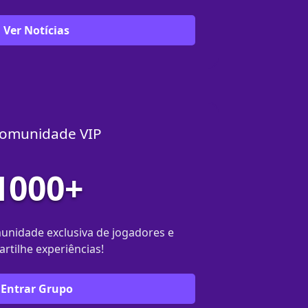
Ver Notícias
Comunidade VIP
1000+
unidade exclusiva de jogadores e
rtilhe experiências!
Entrar Grupo