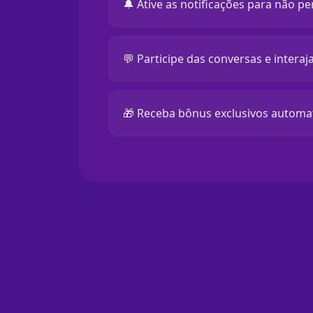
🔔 Ative as notificações para não p
💬 Participe das conversas e interaj
🎁 Receba bônus exclusivos autom