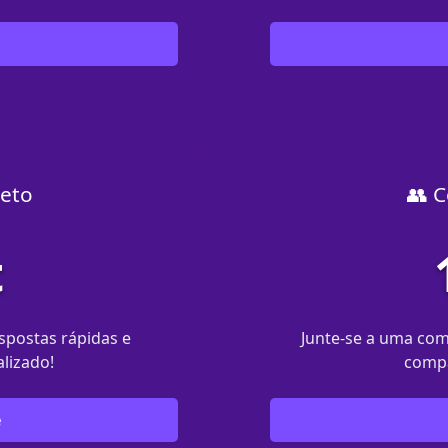
reto
👥 
t
espostas rápidas e
Junte-se a uma com
lizado!
compa
e