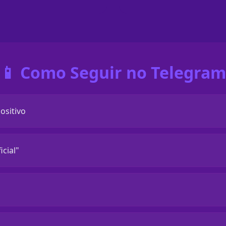
📱 Como Seguir no Telegram
ositivo
cial"