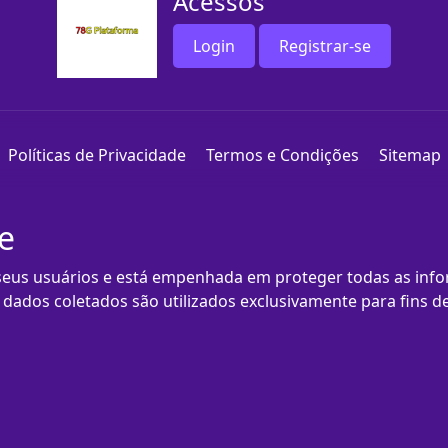
Acessos
Login
Registrar-se
Políticas de Privacidade
Termos e Condições
Sitemap
de
 seus usuários e está empenhada em proteger todas as inf
dados coletados são utilizados exclusivamente para fins d