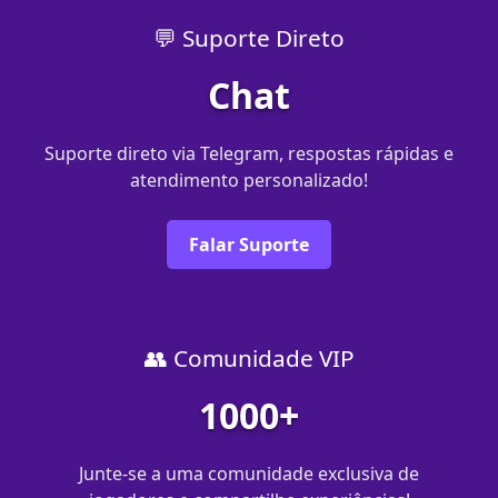
💬 Suporte Direto
Chat
Suporte direto via Telegram, respostas rápidas e
atendimento personalizado!
Falar Suporte
👥 Comunidade VIP
1000+
Junte-se a uma comunidade exclusiva de