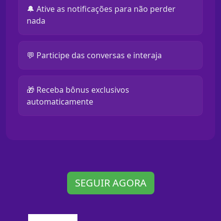
🔔 Ative as notificações para não perder
nada
💬 Participe das conversas e interaja
🎁 Receba bônus exclusivos
automaticamente
SEGUIR AGORA