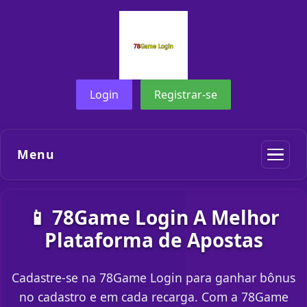
Login
Registrar-se
Menu
📱 78Game Login A Melhor
Plataforma de Apostas
Cadastre-se na 78Game Login para ganhar bônus
no cadastro e em cada recarga. Com a 78Game