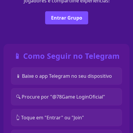
jogadores e compartilhe experiências!
Entrar Grupo
📱 Como Seguir no Telegram
📱 Baixe o app Telegram no seu dispositivo
🔍 Procure por "@78Game LoginOficial"
👆 Toque em "Entrar" ou "Join"