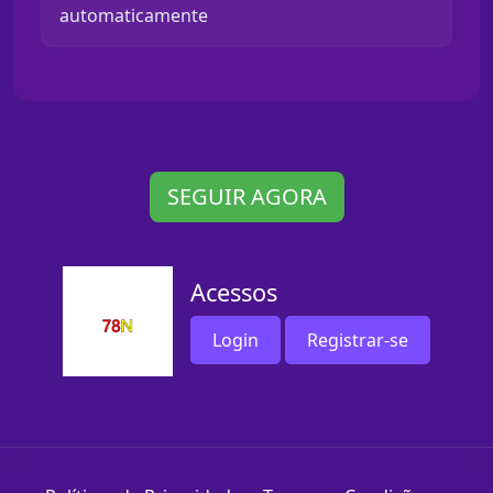
automaticamente
SEGUIR AGORA
Acessos
Login
Registrar-se