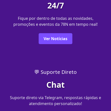
24/7
Fique por dentro de todas as novidades,
promoções e eventos da 78N em tempo real!
Ver Notícias
💬 Suporte Direto
Chat
Suporte direto via Telegram, respostas rápidas e
atendimento personalizado!