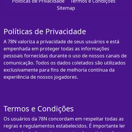
Políticas de Privacidade
Termos e Condições
Sitemap
Políticas de Privacidade
A 78N valoriza a privacidade de seus usuários e está
empenhada em proteger todas as informações
pessoais fornecidas durante o uso de nossos canais de
comunicação. Todos os dados coletados são utilizados
exclusivamente para fins de melhoria contínua da
experiência de nossos jogadores.
Termos e Condições
Os usuários da 78N concordam em respeitar todas as
regras e regulamentos estabelecidos. É importante ler