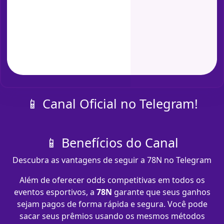
📱 Canal Oficial no Telegram!
📱 Benefícios do Canal
Descubra as vantagens de seguir a 78N no Telegram
Além de oferecer odds competitivas em todos os
eventos esportivos, a
78N
garante que seus ganhos
sejam pagos de forma rápida e segura. Você pode
sacar seus prêmios usando os mesmos métodos