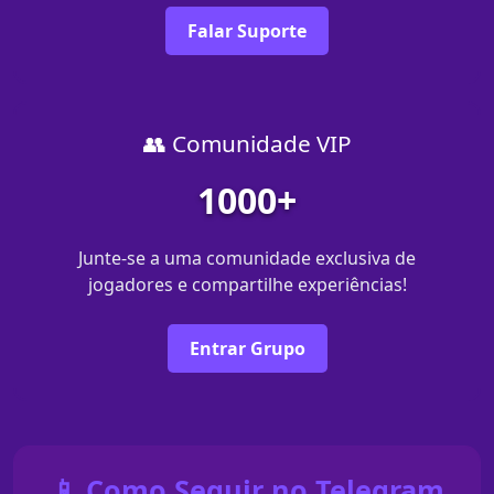
Falar Suporte
👥 Comunidade VIP
1000+
Junte-se a uma comunidade exclusiva de
jogadores e compartilhe experiências!
Entrar Grupo
📱 Como Seguir no Telegram