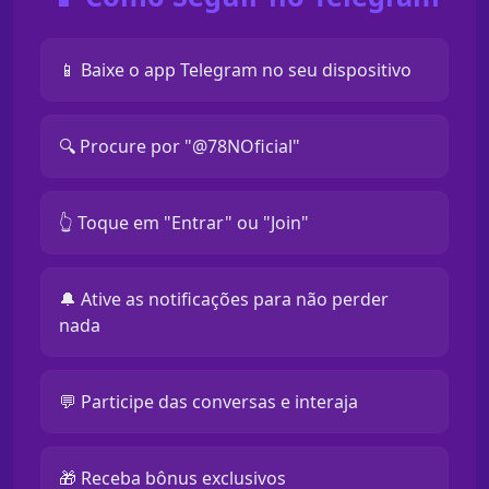
📱 Baixe o app Telegram no seu dispositivo
🔍 Procure por "@78NOficial"
👆 Toque em "Entrar" ou "Join"
🔔 Ative as notificações para não perder
nada
💬 Participe das conversas e interaja
🎁 Receba bônus exclusivos