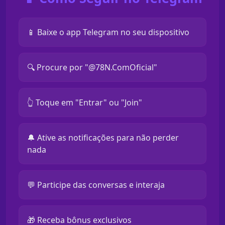
📱 Baixe o app Telegram no seu dispositivo
🔍 Procure por "@78N.ComOficial"
👆 Toque em "Entrar" ou "Join"
🔔 Ative as notificações para não perder
nada
💬 Participe das conversas e interaja
🎁 Receba bônus exclusivos