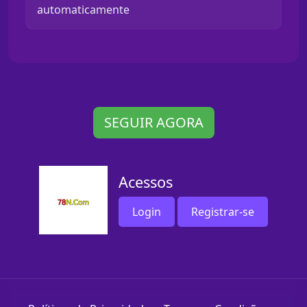
automaticamente
SEGUIR AGORA
Acessos
Login
Registrar-se