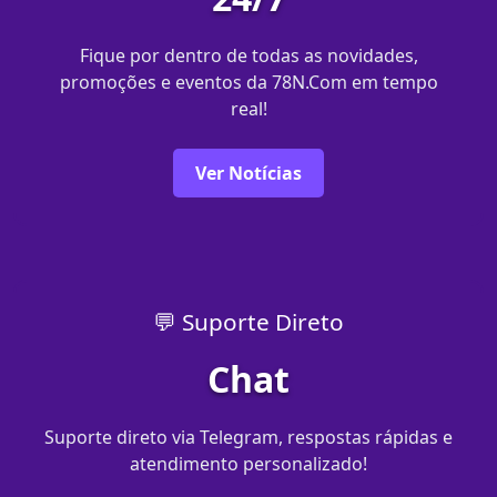
Fique por dentro de todas as novidades,
promoções e eventos da 78N.Com em tempo
real!
Ver Notícias
💬 Suporte Direto
Chat
Suporte direto via Telegram, respostas rápidas e
atendimento personalizado!