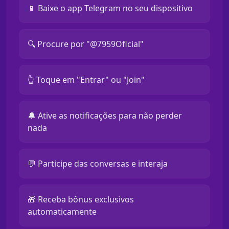
📱 Baixe o app Telegram no seu dispositivo
🔍 Procure por "@7959Oficial"
👆 Toque em "Entrar" ou "Join"
🔔 Ative as notificações para não perder
nada
💬 Participe das conversas e interaja
🎁 Receba bônus exclusivos
automaticamente