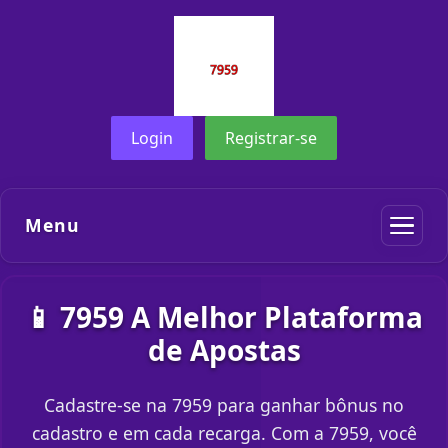
Login
Registrar-se
Menu
📱 7959 A Melhor Plataforma
de Apostas
Cadastre-se na 7959 para ganhar bônus no
cadastro e em cada recarga. Com a 7959, você