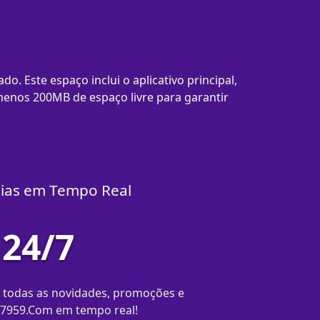
 Este espaço inclui o aplicativo principal,
enos 200MB de espaço livre para garantir
cias em Tempo Real
24/7
e todas as novidades, promoções e
 7959.Com em tempo real!