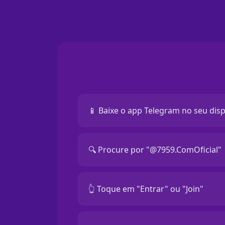
📱 Baixe o app Telegram no seu disp
🔍 Procure por "@7959.ComOficial"
👆 Toque em "Entrar" ou "Join"