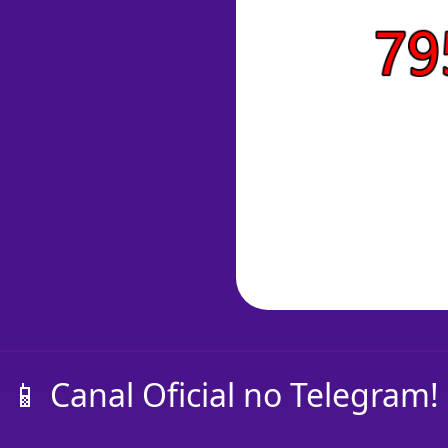
📱 Canal Oficial no Telegram!