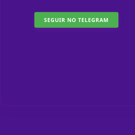
SEGUIR NO TELEGRAM