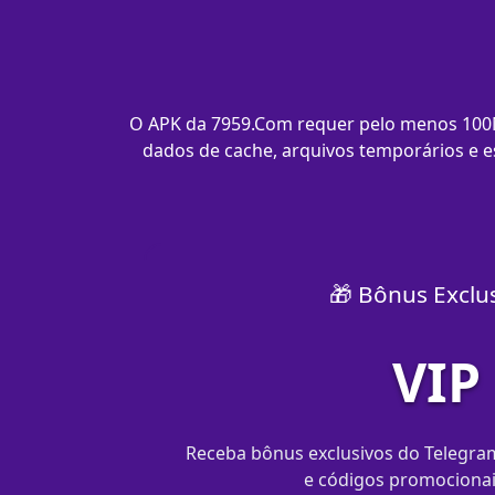
O APK da 7959.Com requer pelo menos 100MB 
dados de cache, arquivos temporários e 
🎁 Bônus Exclu
VIP
Receba bônus exclusivos do Telegra
e códigos promocionai