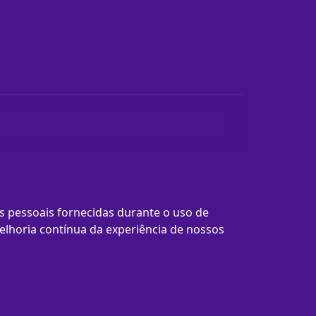
s pessoais fornecidas durante o uso de
elhoria contínua da experiência de nossos