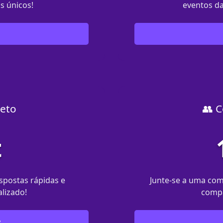
s únicos!
eventos d
reto
👥 
t
espostas rápidas e
Junte-se a uma com
lizado!
compa
e