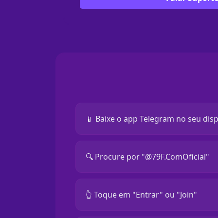
📱 Baixe o app Telegram no seu disp
🔍 Procure por "@79F.ComOficial"
👆 Toque em "Entrar" ou "Join"