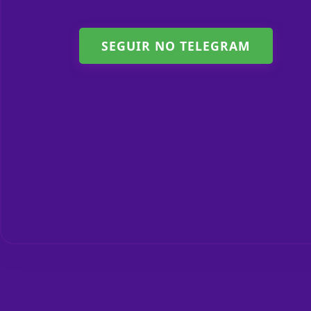
SEGUIR NO TELEGRAM