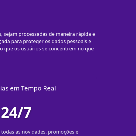
, sejam processadas de maneira rápida e
çada para proteger os dados pessoais e
do que os usuários se concentrem no que
cias em Tempo Real
24/7
e todas as novidades, promoções e