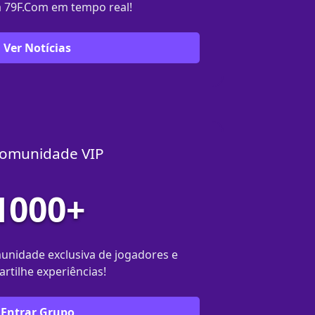
a 79F.Com em tempo real!
Ver Notícias
Comunidade VIP
1000+
unidade exclusiva de jogadores e
rtilhe experiências!
Entrar Grupo