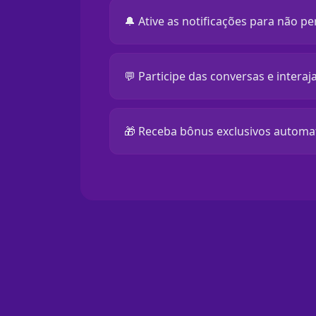
🔔 Ative as notificações para não p
💬 Participe das conversas e interaj
🎁 Receba bônus exclusivos autom