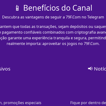
📱 Benefícios do Canal
Descubra as vantagens de seguir a 79F.Com no Telegram
ntem que todas as transações, sejam depósitos ou saques
de pagamento confiáveis combinados com criptografia avan
ação garante uma experiência tranquila e segura, permitin
realmente importa: aproveitar os jogos no 79F.Com.
sivos
📢 Notí
m, promoções especiais
Fique por dentro d