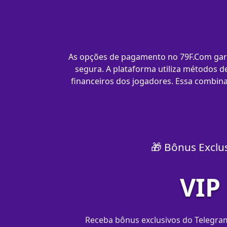
As opções de pagamento no 79F.Com gara
segura. A plataforma utiliza métodos 
financeiros dos jogadores. Essa combin
🎁 Bônus Exclu
VIP
Receba bônus exclusivos do Telegra