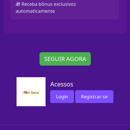
🎁 Receba bônus exclusivos
automaticamente
SEGUIR AGORA
Acessos
Login
Registrar-se