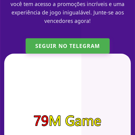
você tem acesso a promoções incríveis e uma
experiência de jogo inigualável. Junte-se aos
vencedores agora!
SEGUIR NO TELEGRAM