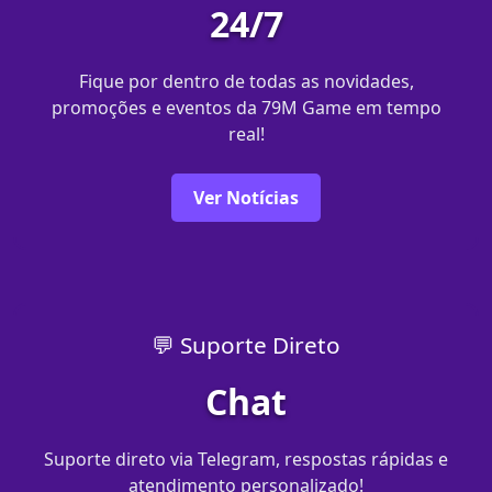
24/7
Fique por dentro de todas as novidades,
promoções e eventos da 79M Game em tempo
real!
Ver Notícias
💬 Suporte Direto
Chat
Suporte direto via Telegram, respostas rápidas e
atendimento personalizado!