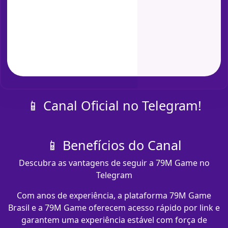
📱 Canal Oficial no Telegram!
📱 Benefícios do Canal
Descubra as vantagens de seguir a 79M Game no
Telegram
Com anos de experiência, a plataforma 79M Game
Brasil e a 79M Game oferecem acesso rápido por link e
garantem uma experiência estável com força de