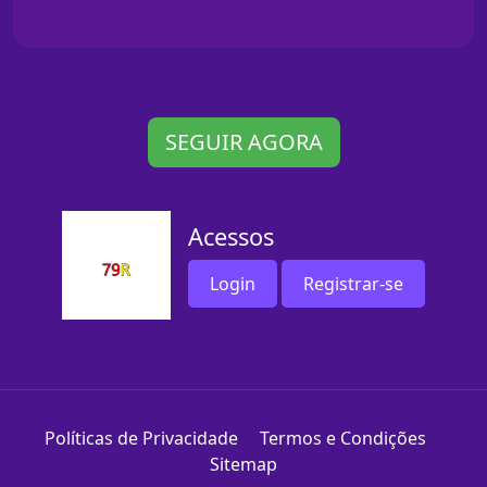
SEGUIR AGORA
Acessos
Login
Registrar-se
Políticas de Privacidade
Termos e Condições
Sitemap