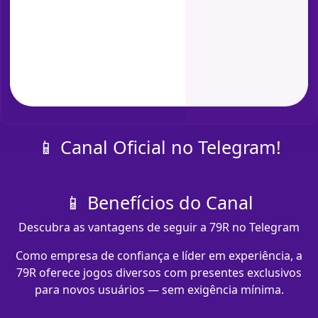
📱 Canal Oficial no Telegram!
📱 Benefícios do Canal
Descubra as vantagens de seguir a 79R no Telegram
Como empresa de confiança e líder em experiência, a
79R oferece jogos diversos com presentes exclusivos
para novos usuários — sem exigência mínima.