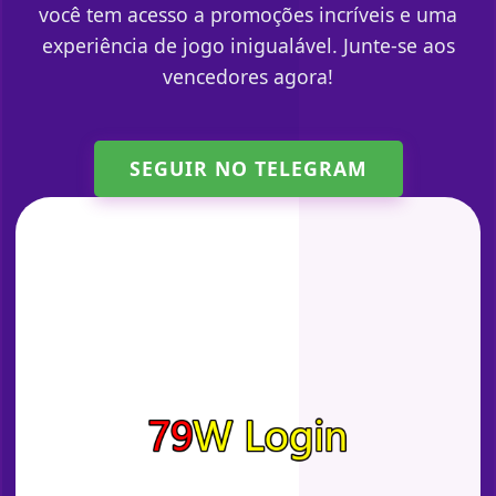
você tem acesso a promoções incríveis e uma
experiência de jogo inigualável. Junte-se aos
vencedores agora!
SEGUIR NO TELEGRAM