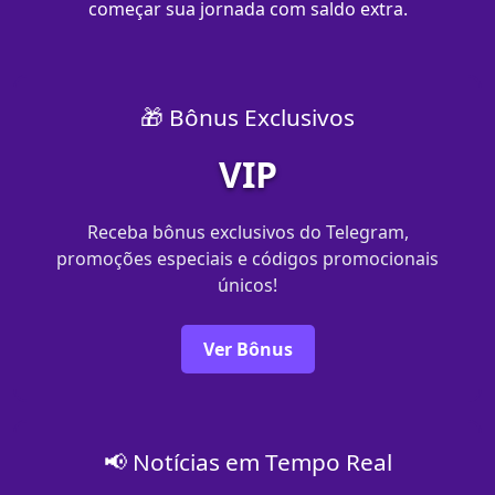
começar sua jornada com saldo extra.
🎁 Bônus Exclusivos
VIP
Receba bônus exclusivos do Telegram,
promoções especiais e códigos promocionais
únicos!
Ver Bônus
📢 Notícias em Tempo Real