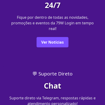
24/7
Fique por dentro de todas as novidades,
promoções e eventos da 79W Login em tempo
real!
Ver Notícias
💬 Suporte Direto
Chat
Suporte direto via Telegram, respostas rápidas e
atendimento personalizado!