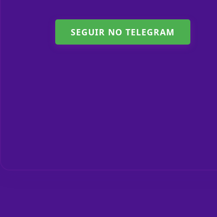
SEGUIR NO TELEGRAM