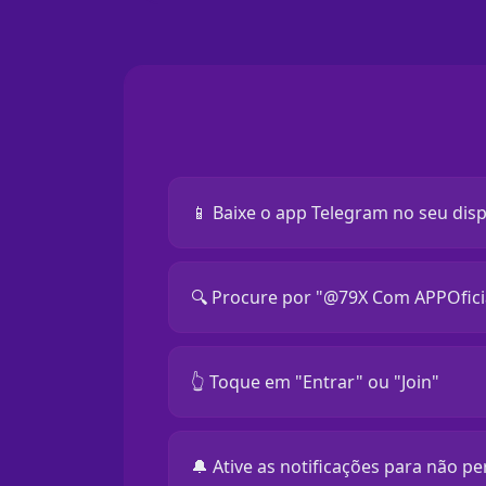
📱 Baixe o app Telegram no seu disp
🔍 Procure por "@79X Com APPOfici
👆 Toque em "Entrar" ou "Join"
🔔 Ative as notificações para não p