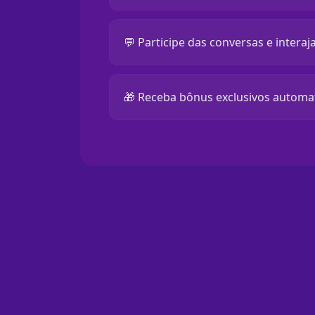
💬 Participe das conversas e interaj
🎁 Receba bônus exclusivos autom