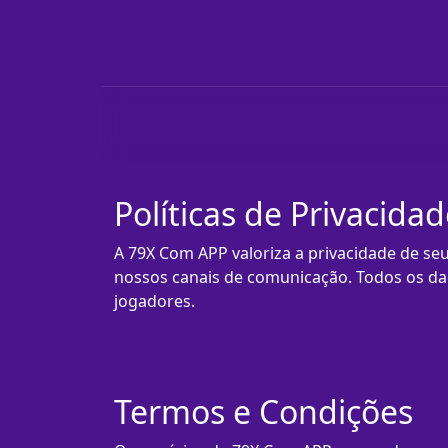
Políticas de Privacida
A 79X Com APP valoriza a privacidade de s
nossos canais de comunicação. Todos os dad
jogadores.
Termos e Condições