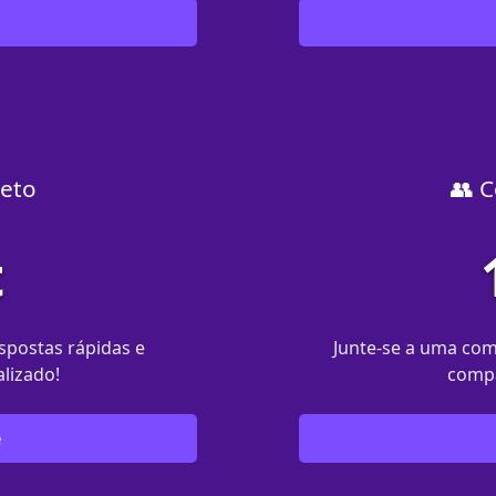
reto
👥 
t
espostas rápidas e
Junte-se a uma com
lizado!
compa
e