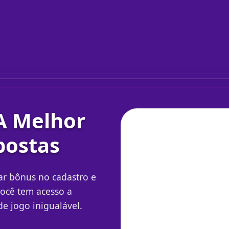
A Melhor
postas
r bônus no cadastro e
ocê tem acesso a
e jogo inigualável.