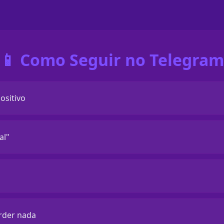
📱 Como Seguir no Telegram
ositivo
al"
erder nada