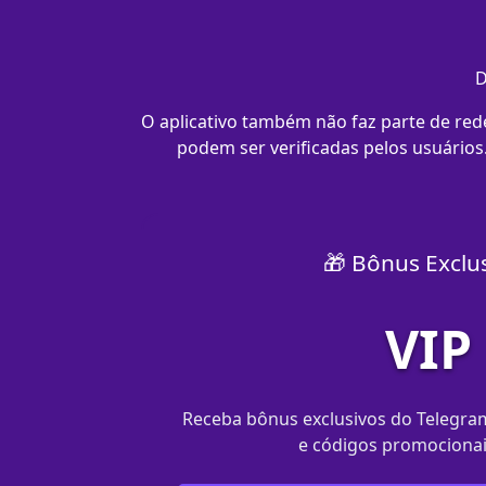
D
O aplicativo também não faz parte de red
podem ser verificadas pelos usuários
🎁 Bônus Exclu
VIP
Receba bônus exclusivos do Telegra
e códigos promocionai