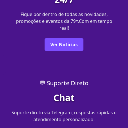
Fique por dentro de todas as novidades,
promoções e eventos da 79Y.Com em tempo
real!
Ver Notícias
💬 Suporte Direto
Chat
Suporte direto via Telegram, respostas rápidas e
atendimento personalizado!