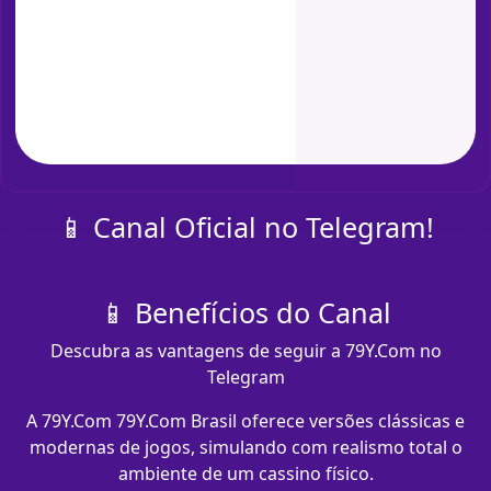
📱 Canal Oficial no Telegram!
📱 Benefícios do Canal
Descubra as vantagens de seguir a 79Y.Com no
Telegram
A 79Y.Com 79Y.Com Brasil oferece versões clássicas e
modernas de jogos, simulando com realismo total o
ambiente de um cassino físico.