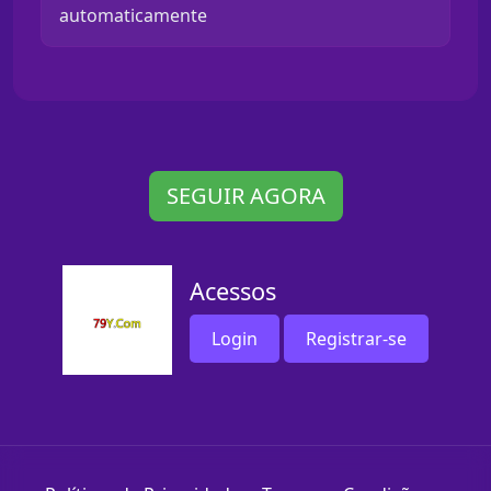
automaticamente
SEGUIR AGORA
Acessos
Login
Registrar-se